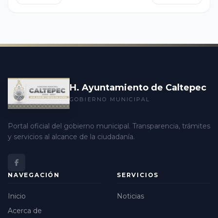
de quienes se sumaron a la labor. Juntos pudimos
controlar el incendio del cerro El Zapote en el Plan
de San Miguel.
H. Ayuntamiento de Caltepec
GOBIERNO MUNICIPAL
Portal oficial del gobierno municipal. Transparencia, trámites
y servicios al alcance de la ciudadanía.
NAVEGACIÓN
SERVICIOS
Inicio
Noticias
Acerca de