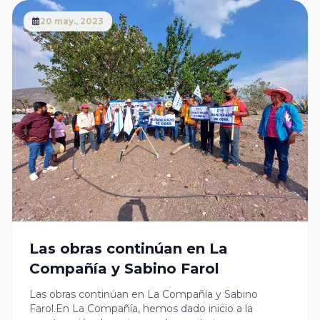
nuestro municipio. Queremos agradecer a todas y
todos los ciudadanos que participaron en esta
20 may., 2023
jornada, brindando su apoyo y colaboración. Sigamos
trabajando juntos por el bienestar animal.En el
Gobierno de Caltepec continuaremos
implementando acciones en beneficio de nuestros
amigos de cuatro patas.
Las obras continúan en La
Compañía y Sabino Farol
Las obras continúan en La Compañía y Sabino
Farol.En La Compañía, hemos dado inicio a la