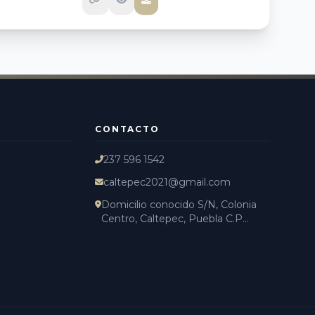
CONTACTO
237 596 1542
caltepec2021@gmail.com
Domicilio conocido S/N, Colonia
Centro, Caltepec, Puebla C.P...