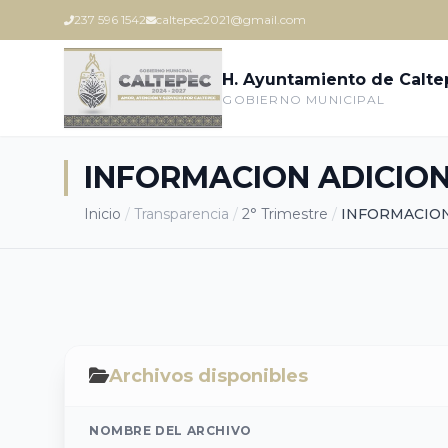
237 596 1542
caltepec2021@gmail.com
H. Ayuntamiento de Calt
GOBIERNO MUNICIPAL
INFORMACION ADICIO
Inicio
/
Transparencia
/
2° Trimestre
/
INFORMACION
Archivos disponibles
NOMBRE DEL ARCHIVO