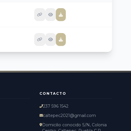
CONTACTO
237 596 1542
caltepec2021@gmail.com
Domicilio conocido S/N, Colonia
Centro, Caltepec, Puebla C.P...