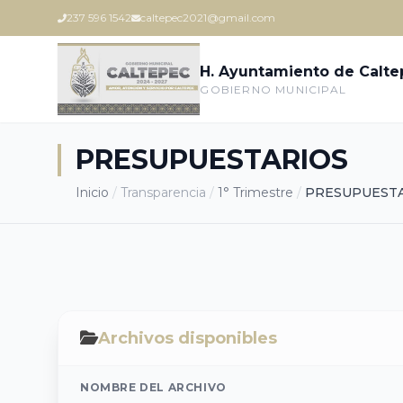
237 596 1542
caltepec2021@gmail.com
H. Ayuntamiento de Calt
GOBIERNO MUNICIPAL
PRESUPUESTARIOS
Inicio
/
Transparencia
/
1° Trimestre
/
PRESUPUEST
Archivos disponibles
NOMBRE DEL ARCHIVO