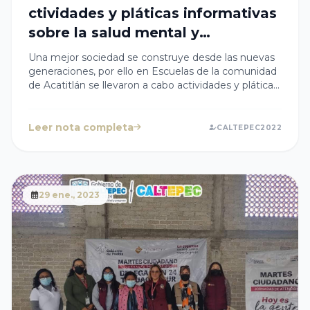
ctividades y pláticas informativas
sobre la salud mental y
prevención de enfermedades de
Una mejor sociedad se construye desde las nuevas
transmisión sexual
generaciones, por ello en Escuelas de la comunidad
de Acatitlán se llevaron a cabo actividades y pláticas
informativas sobre la salud mental y prevención de
enfermedades de transmisión
sexualmentejContinuares acercando este tipo de
Leer nota completa
CALTEPEC2022
pláticas a las y los estudiantes para que sean
ciudadanos informados. 🤓👦🏻👩🏻
29 ene., 2023