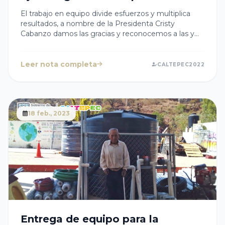
El trabajo en equipo divide esfuerzos y multiplica
resultados, a nombre de la Presidenta Cristy
Cabanzo damos las gracias y reconocemos a las y
los ciudadanos que se sumaron a la faena de
limpieza en el manantial ojo de agua en
#Caltepec. Continuemos trabajando de la mano,
Leer nota completa
CALTEPEC2022
Gobierno Municipal y ciudadanos en beneficio de
todas las comunidades. #CaltepecUnido
18 feb., 2023
Entrega de equipo para la