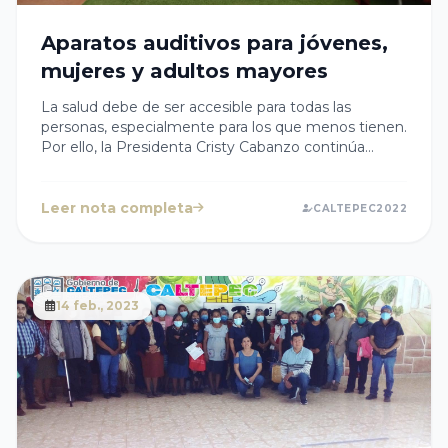
Aparatos auditivos para jóvenes,
mujeres y adultos mayores
La salud debe de ser accesible para todas las
personas, especialmente para los que menos tienen.
Por ello, la Presidenta Cristy Cabanzo continúa
trabajando coordinadamente con el Gobierno de
Puebla para que los servicios de salud lleguen a las y
los ciudadanos de todas las comunidades de
Leer nota completa
CALTEPEC2022
#Caltepec.En esta ocasión jovenes, mujeres y
adultos mayores recibieron aparatos auditivos y el
refuerzo de la vacuna contra la covid 19.
14 feb., 2023