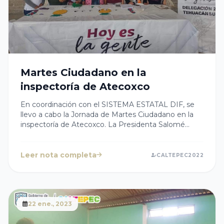
Martes Ciudadano en la
inspectoría de Atecoxco
En coordinación con el SISTEMA ESTATAL DIF, se
llevo a cabo la Jornada de Martes Ciudadano en la
inspectoría de Atecoxco. La Presidenta Salomé
Cabanzo reiteró la disposición de seguir
gestionando más apoyos ante el Gobierno de
Puebla. #SigamosAdelante #CaltepecUnido
Leer nota completa
CALTEPEC2022
22 ene., 2023