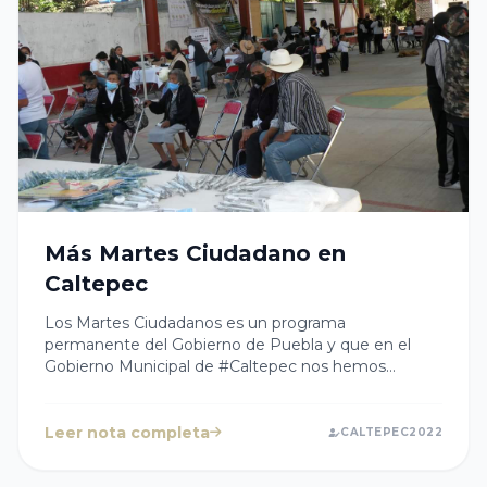
Más Martes Ciudadano en
Caltepec
Los Martes Ciudadanos es un programa
permanente del Gobierno de Puebla y que en el
Gobierno Municipal de #Caltepec nos hemos
sumado, al otorgar las facilidades y el apoyo para
que las familias de las comunidades de #Caltepec se
vean beneficiadas.La buena coordinación es y será
Leer nota completa
CALTEPEC2022
el sello que caracteriza la gestión de la Presidenta
Cristy Cabanzo.