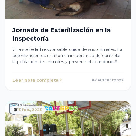
Jornada de Esterilización en la
Inspectoría
Una sociedad responsable cuida de sus animales. La
esterilización es una forma importante de controlar
la población de animales y prevenir el abandono.A
nombre de la Presidenta Cristy Cabanzo
reconocemos a las y los ciudadanos que asistieron a
la jornada de esterilización que se llevo a cabo en la
Leer nota completa
CALTEPEC2022
Inspectoría de El Plan de San Miguel.Juntos
podemos hacer una diferencia positiva en la vida de
los animales. 🐶🐈
13 feb., 2023