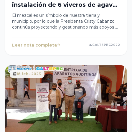
instalación de 6 viveros de agave
mezcalero
El mezcal es un símbolo de nuestra tierra y
municipio, por lo que la Presidenta Cristy Cabanzo
continúa proyectando y gestionando más apoyos y
equipos para las y los productores de
Mezcal. Agradecemos el apoyo por parte de la
Secretaría de Desarrollo Rural Puebla para que se
Leer nota completa
CALTEPEC2022
hiciera entrega de equipo para la instalación de 6
viveros de agave mezcalero de la más alta calidad.
18 feb., 2023