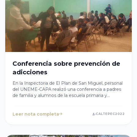
Conferencia sobre prevención de
adicciones
En la Inspectoria de El Plan de San Miguel, personal
del UNEME-CAPA realizó una conferencia a padres
de familia y alumnos de la escuela primaria y
secundaria de la comunidad sobre temas de
prevención de adicciones y sana convivencia en las
familias. 👏🏻👏🏻Este tipo de pláticas son de suma
Leer nota completa
CALTEPEC2022
importancia para sensibilizar a las y los adolescentes
sobre la importancia de mantenernos sanos en
cuerpo y mente. 🧠👤