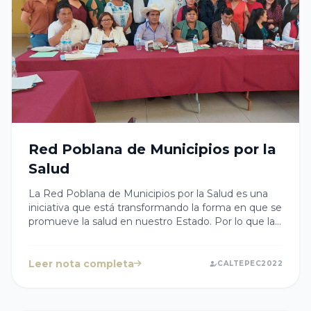
Red Poblana de Municipios por la
Salud
La Red Poblana de Municipios por la Salud es una
iniciativa que está transformando la forma en que se
promueve la salud en nuestro Estado. Por lo que la
Presidenta Cristy Cabanzo ha participado de manera
activa con los presidentes de los municipios de la
Jurisdicción Sanitaria 10 para promover la salud y
Leer nota completa
CALTEPEC2022
prevenir enfermedades en sus comunidades.