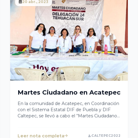
20 abr., 2023
Martes Ciudadano en Acatepec
En la comunidad de Acatepec, en Coordinación
con el Sistema Estatal DIF de Puebla y DIF
Caltepec, se llevó a cabo el “Martes Ciudadano”,
en donde adultos mayores, mujeres y hombres,
pudieron recibir servicios de inscripción a
programas alimentarios, programas de aparatos
Leer nota completa
CALTEPEC2022