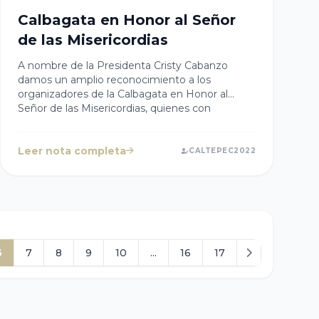
Calbagata en Honor al Señor
de las Misericordias
A nombre de la Presidenta Cristy Cabanzo
damos un amplio reconocimiento a los
organizadores de la Calbagata en Honor al
Señor de las Misericordias, quienes con
devoción, por 12 años consecutivos han hecho
de esta actividad una tradición para el municipio
Leer nota completa
de #Caltepec.Los esperamos con los brazos
CALTEPEC2022
abiertos el 9 y 10 de abril para celebrar juntos la
Feria Caltepec 2023.
6
7
8
9
10
...
16
17