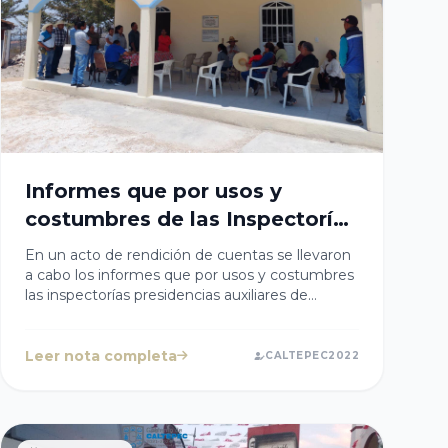
Informes que por usos y
costumbres de las Inspectorías
Presidencias Auxiliares
En un acto de rendición de cuentas se llevaron
a cabo los informes que por usos y costumbres
las inspectorías presidencias auxiliares de
Atecoxco, Acatepec, Acatitlán, Coatepec y
Marrubio realizan para la ciudadanía. La
Presidenta Cristy Cabanzo estuvo presente
Leer nota completa
CALTEPEC2022
escuchando atentamente, quien extiende una
felicitación a las autoridades auxiliares por su
excelente trabajo y coordinación con el
Gobierno Municipal de Caltepec. También