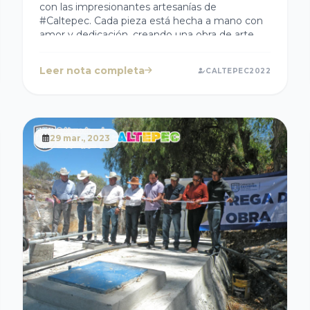
con las impresionantes artesanías de
#Caltepec. Cada pieza está hecha a mano con
amor y dedicación, creando una obra de arte
única que no encontrarás en ningún otro lugar.
Celebra con nosotros y descubre la magia de
Leer nota completa
CALTEPEC2022
las artesanías de #Caltepec y lleva a casa un
tesoro auténtico y memorable. ¡Este 9 y 10 de
abril, no te pierdas la oportunidad de tener una
pieza única de México!
¡! #ArtesaníasDeCaltepec #FiestaDeCaltepec
29 mar., 2023
#CulturaMexicana #CelebremosJuntos
#VivaMexico