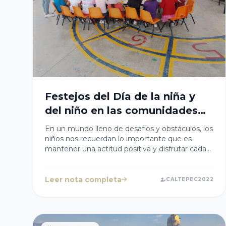
Festejos del Día de la niña y
del niño en las comunidades
de #Caltepec
En un mundo lleno de desafíos y obstáculos, los
niños nos recuerdan lo importante que es
mantener una actitud positiva y disfrutar cada
momento de la vida. Por ello, en el Gobierno
Municipal que encabeza la Presidenta Cristy
Cabanzo, con mucha alegría comenzamos con
Leer nota completa
CALTEPEC2022
los festejos del Día de la niña y del niño en las
comunidades de #Caltepec. Esperando que la
hayan pasado increíble