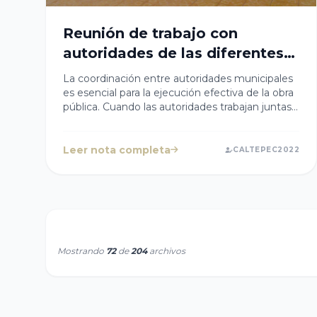
Reunión de trabajo con
autoridades de las diferentes
juntas auxiliares y
La coordinación entre autoridades municipales
comunidades de #Caltepec
es esencial para la ejecución efectiva de la obra
pública. Cuando las autoridades trabajan juntas,
para la priorización de obras
la planificación y ejecución de proyectos
públicas 2023.
pueden llevarse a cabo de manera más
eficiente. La presidenta Cristy Cabanzo
Leer nota completa
CALTEPEC2022
encabezó una reunión de trabajo con
autoridades de las diferentes juntas auxiliares y
comunidades del municipio de #Caltepec para
la priorización de la obra pública para
2023. Seguiremos construyendo más obras en
todas las comunidades espérenlas.
Mostrando
72
de
204
archivos