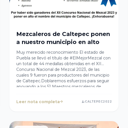
Mezcaleros de Caltepec ponen
a nuestro municipio en alto
Muy merecido reconocimiento El estado de
Puebla se llevó el título de #ElMejorMezcal con
un total de 44 medallas obtenidas en el XII
Concurso Nacional de Mezcal 2023, de las
cuales 9 fueron para productores del municipio
de Caltepec.Doblaremos esfuerzos para seguir
apoyando a los 51 Maestros mezcaleros de
nuestra región y para consolidar a nuestro
municipio como el mayor productor de la
Leer nota completa
CALTEPEC2022
mixteca.#MezcalOrgulloDeCaltepec