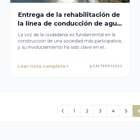
Entrega de la rehabilitación de
la línea de conducción de agua
potable paraje el Cuatillo en la
La voz de la ciudadanía es fundamental en la
localidad de El Plan de San
construcción de una sociedad más participativa,
y su involucramiento ha sido clave en el
Miguel.
desarrollo de programas y obras que atiendan
sus necesidades y preocupaciones. A nombre
de la Presidenta Cristy Cabanzo reconocemos a
Leer nota completa
CALTEPEC2022
las y los ciudadanos que se involucraron en la
entrega de la rehabilitación de la línea de
conducción de agua potable paraje el Cuatillo
en la localidad de El Plan de San Miguel. Hoy la
obra ya es suya.
1
2
3
4
5