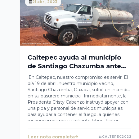
21 abr., 2023
Caltepec ayuda al municipio
de Santiago Chazumba ante
incendio de basurero municipal
¡En Caltepec, nuestro compromiso es servir! El
día 19 de abril, nuestro municipio vecino,
Santiago Chazumba, Oaxaca, sufrió un incendio
en su basurero municipal. Inmediatamente, la
Presidenta Cristy Cabanzo instruyó apoyar con
una pipa y personal de servicios municipales
para ayudar a contener el fuego, a quienes
reconocemos por su valiente labor. Juntos,
podemos superar cualquier reto que se nos
presente. Sigamos trabajando unidos para
Leer nota completa
CALTEPEC2022