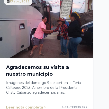
estuvo presente el Licenciado Hugo Guarneros,
13 abr., 2023
Delegado de Gobernación, en representación
del Secretario de Gobernación. Seguiremos
trabajando juntos para lograr una mejor calidad
de vida para todos. Enhorabuena
Agradecemos su visita a
nuestro municipio
Imágenes del domingo 9 de abril en la Feria
Caltepec 2023. A nombre de la Presidenta
Cristy Cabanzo agradecemos a las
peregrinaciones que visitaron el Santuario del
Señor de las Misericordias; a la banda municipal
Infantil-Juvenil Coyotepec y al Ballet Folklórico
Leer nota completa
CALTEPEC2022