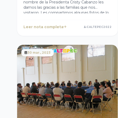
nombre de la Presidenta Cristy Cabanzo les
damos las gracias a las familias que nos
visitaron. Les compartimos algunas fotos de lo
vivido el 9 de abril, donde diversos medios
documentaron las artesanías y el mezcal del
Leer nota completa
CALTEPEC2022
municipio de #Caltepec.
30 mar., 2023