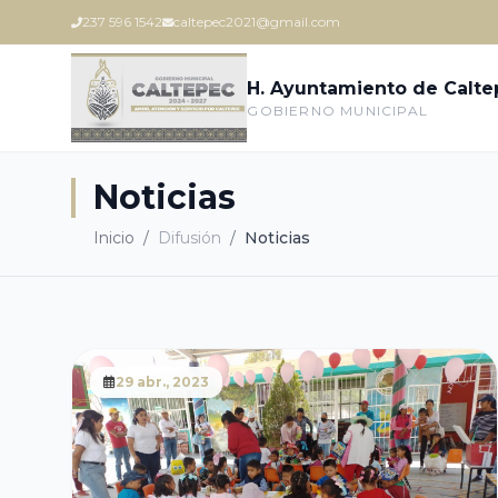
237 596 1542
caltepec2021@gmail.com
H. Ayuntamiento de Calt
GOBIERNO MUNICIPAL
Noticias
Inicio
/
Difusión
/
Noticias
29 abr., 2023