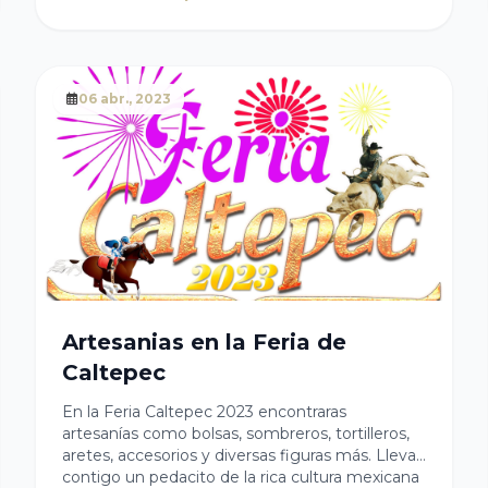
ortopédicos y ayudas funcionales. Las puertas
del DIF Caltepec siempre estarán abiertas para
quien lo necesite.
06 abr., 2023
Artesanias en la Feria de
Caltepec
En la Feria Caltepec 2023 encontraras
artesanías como bolsas, sombreros, tortilleros,
aretes, accesorios y diversas figuras más. Lleva
contigo un pedacito de la rica cultura mexicana