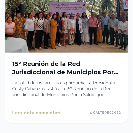
15° Reunión de la Red
Jurisdiccional de Municipios Por
la Salud
La salud de las familias es primordialLa Presidenta
Cristy Cabanzo asistió a la 15° Reunión de la Red
Jurisdiccional de Municipios Por la Salud, que
encabezó el Ayuntamiento de Zapotitlán
Salinas.Juntos los gobiernos municipales que
integramos la Jurisdicción Sanitaria 10, escuchamos
Leer nota completa
CALTEPEC2022
a autoridades estatales para hacer un balance de los
retos que el sector salud tiene, así como para
continuar coordinando esfuerzos en la materia.