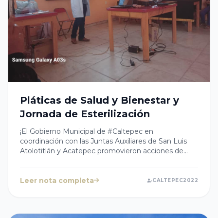
Pláticas de Salud y Bienestar y
Jornada de Esterilización
¡El Gobierno Municipal de #Caltepec en
coordinación con las Juntas Auxiliares de San Luis
Atolotitlán y Acatepec promovieron acciones de
salud y bienestar!Estuvimos en diversas escuelas de
la Junta Auxiliar de San Luis Atolotitlán brindando
pláticas sobre el Dengue y su prevención, en
Leer nota completa
CALTEPEC2022
compañía del Médico del Centro de Salud.También
organizamos una jornada de esterilización de
mascotas en la Junta Auxiliar de Acatepec.¡En