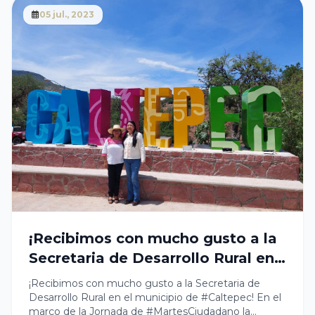
Caltepec, trabajamos juntos para construir una
comunidad saludable!
05 jul., 2023
¡Recibimos con mucho gusto a la
Secretaria de Desarrollo Rural en
el municipio de #Caltepec!
¡Recibimos con mucho gusto a la Secretaria de
Desarrollo Rural en el municipio de #Caltepec! En el
marco de la Jornada de #MartesCiudadano la