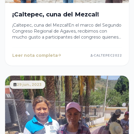
¡Caltepec, cuna del Mezcal!
¡Caltepec, cuna del Mezcal!En el marco del Segundo
Congreso Regional de Agaves, recibimos con
mucho gusto a participantes del congreso quienes
disfrutaron de una amplia variedad de mezcales,
artesanías, de la riqueza de nuestras raíces y de la
excelencia de nuestros productos.Agradecemos la
Leer nota completa
CALTEPEC2022
anfitrionia del Palenque Hermanos Torres de
#Caltepec. Continuemos haciendo equipo para dar a
conocer las maravillas de nuestro municipio.
29 jun., 2023